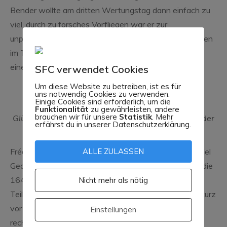
Bender wollte am dritten Wertungstag dann einfach zu
viel, durch zu forsches Vorfliegen war er zur
unplanmäßigen Landung auf dem Flugplatz in Nastätten
im Taunus gezwungen. Damit war seine Chance auf
eine gute Gesamtplatzierung dahin.
SFC verwendet Cookies
Um diese Website zu betreiben, ist es für
uns notwendig Cookies zu verwenden.
Einige Cookies sind erforderlich, um die
Funktionalität
zu gewährleisten, andere
brauchen wir für unsere
Statistik
. Mehr
Glücklicher Titelverteidiger – Freddy Wendland in der
erfährst du in unserer Datenschutzerklärung.
Club/Standardklasse
Frédérik Wendland hingegen behielt die Nerven, mit viel
ALLE ZULASSEN
Geduld bewältigte er als einziger am 4. Wertungstag die
164km lange Strecke, während über die Hälfte der
Nicht mehr als nötig
Teilnehmer bereits nach 35km landen musste. Als er kurz
vor 20 Uhr auf dem Flugplatz Mönchsheide landete,
Einstellungen
rechnete keiner mehr damit, dass er tatsächlich die