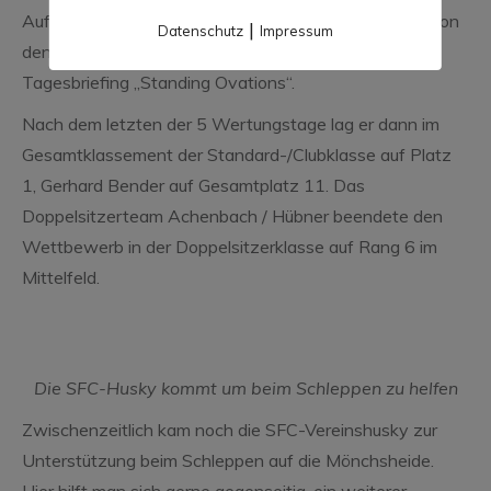
Aufgabe bewältigt hat. Für diese Leistung bekam er von
|
Datenschutz
Impressum
den Wettbewerbsteilnehmern beim nächsten
Tagesbriefing „Standing Ovations“.
Nach dem letzten der 5 Wertungstage lag er dann im
Gesamtklassement der Standard-/Clubklasse auf Platz
1, Gerhard Bender auf Gesamtplatz 11. Das
Doppelsitzerteam Achenbach / Hübner beendete den
Wettbewerb in der Doppelsitzerklasse auf Rang 6 im
Mittelfeld.
Die SFC-Husky kommt um beim Schleppen zu helfen
Zwischenzeitlich kam noch die SFC-Vereinshusky zur
Unterstützung beim Schleppen auf die Mönchsheide.
Hier hilft man sich gerne gegenseitig, ein weiterer