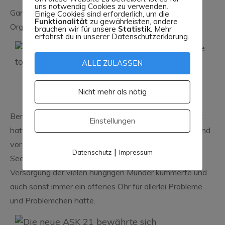
uns notwendig Cookies zu verwenden.
Ganz besonders dankt der SFC jedoch dem
Einige Cookies sind erforderlich, um die
Funktionalität
zu gewährleisten, andere
Organisatorenpaar des Fluglagers :
brauchen wir für unsere
Statistik
. Mehr
erfährst du in unserer Datenschutzerklärung.
ALLE ZULASSEN
Armin dankt Edeltrud und Bernhard für die tolle
Nicht mehr als nötig
Organisation und Verpflegung
Bernhard Hübner, der alles toll vorbereitet und geplant
Einstellungen
hatte und stets alles Organisatorische im Griff hatte und
vor allem seiner Gattin Edeltrud, die sich als die gute
|
Datenschutz
Impressum
Seele am Platz erwies und sich vorbildlich um die
Versorgung der vielen hungrigen Münder kümmerte und
auch sonst immer ein offenes Ohr für allerlei Probleme
und Problemchen hatte.