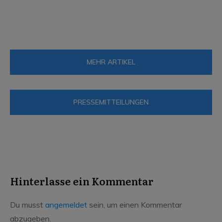
Neues Jahr beginnt für SFC mit
traurigem Ereignis
MEHR ARTIKEL
PRESSEMITTEILUNGEN
Hinterlasse ein Kommentar
Du musst
angemeldet
sein, um einen Kommentar
abzugeben.