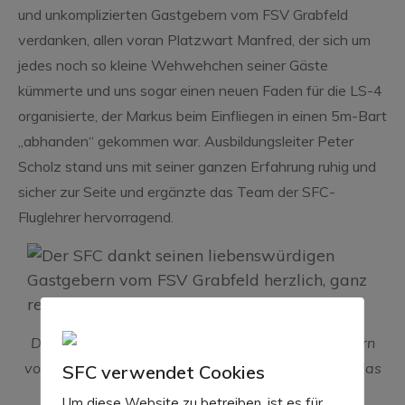
und unkomplizierten Gastgebern vom FSV Grabfeld
verdanken, allen voran Platzwart Manfred, der sich um
jedes noch so kleine Wehwehchen seiner Gäste
kümmerte und uns sogar einen neuen Faden für die LS-4
organisierte, der Markus beim Einfliegen in einen 5m-Bart
„abhanden“ gekommen war. Ausbildungsleiter Peter
Scholz stand uns mit seiner ganzen Erfahrung ruhig und
sicher zur Seite und ergänzte das Team der SFC-
Fluglehrer hervorragend.
Der SFC dankt seinen liebenswürdigen Gastgebern
vom FSV Grabfeld herzlich, ganz rechts Manfred, das
SFC verwendet Cookies
Herz des Platzes
Um diese Website zu betreiben, ist es für