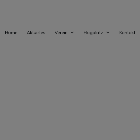
Home
Aktuelles
Verein
Flugplatz
Kontakt
JUNI 6
n holen zweiten Pl