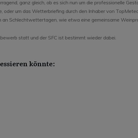
rragend, ganz gleich, ob es sich nun um die professionelle G
, oder um das Wetterbriefing durch den Inhaber von TopMeteo
n Schlechtwettertagen, wie etwa eine gemeinsame Weinprob
bewerb statt und der SFC ist bestimmt wieder dabei.
essieren könnte:
Juni 1, 2026
Apr
Auch ein Landrat darf mal in
Hö