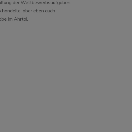
estaltung der Wettbewerbsaufgaben
 handelte, aber eben auch
e im Ahrtal.
il 20, 2026
henluft schnuppern beim