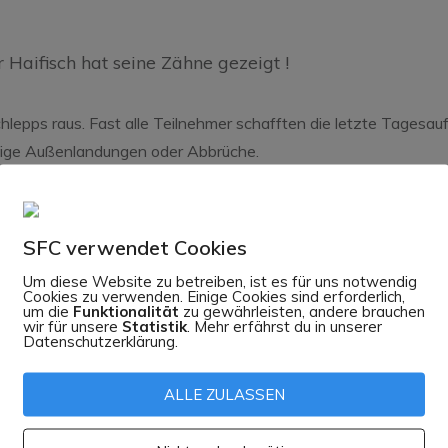
Haifisch hat seine Zähne gezeigt !
hlepps raus. Fast alle Teilnehmer schafften die letzte Tagesau
nige Außenlandungen oder Abbrüche.
Zusammenfluss von Rhein und Mosel am Deutschen Eck
SFC verwendet Cookies
Um diese Website zu betreiben, ist es für uns notwendig
Cookies zu verwenden. Einige Cookies sind erforderlich,
um die
Funktionalität
zu gewährleisten, andere brauchen
g konnte sich das Team noch vom dritten auf den zweiten Pl
wir für unsere
Statistik
. Mehr erfährst du in unserer
Datenschutzerklärung.
ng! Aber auch über den ganzen Wettbewerb hinweg arbeiteten 
auch ein Tagessieg war dabei!
ALLE ZULASSEN