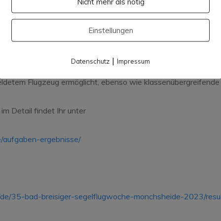
Nicht mehr als nötig
passt !
Einstellungen
heide bei der BBSW traditionell in den Klassen Club-/Standard
 Doppelsitzerklasse. Dieser fast schon familiäre Wettbewerb,
|
Datenschutz
Impressum
getragen wurde, ist auch deshalb sehr beliebt, weil er das Flie
eldetem Flugzeug ermöglicht, ebenso wie klassenübergreifende
m Detail findet Ihr unter
e/aufgaben-ergebnisse/
/de/35-bad-breisiger-segelflugwoche-monchsheide-2023/resu