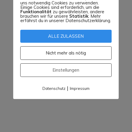
uns notwendig Cookies zu verwenden.
Einige Cookies sind erforderlich, um die
Schnupperfliegen – Kinderfliegen –
Funktionalität
zu gewährleisten, andere
Streckenfliegen
brauchen wir für unsere
Statistik
. Mehr
erfährst du in unserer Datenschutzerklärung.
Juni 1, 2026
ALLE ZULASSEN
Nicht mehr als nötig
Einstellungen
Auch ein Landrat darf mal in die Luft
|
Datenschutz
Impressum
gehen
April 20, 2026