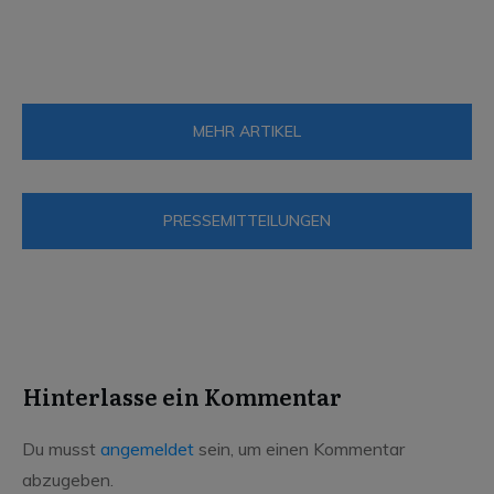
Neues Jahr beginnt für SFC mit
traurigem Ereignis
MEHR ARTIKEL
PRESSEMITTEILUNGEN
Hinterlasse ein Kommentar
Du musst
angemeldet
sein, um einen Kommentar
abzugeben.