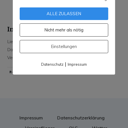
ALLE ZULASSEN
Interner Bereich
Nicht mehr als nötig
Liebe Mitglieder, alle Dienstpläne und wichtigen
Einstellungen
Dokumente findet ihr ab sofort in unserem
Verwaltungssystem
...
|
Datenschutz
Impressum
​Read More
Impressum
Datenschutzerklärung