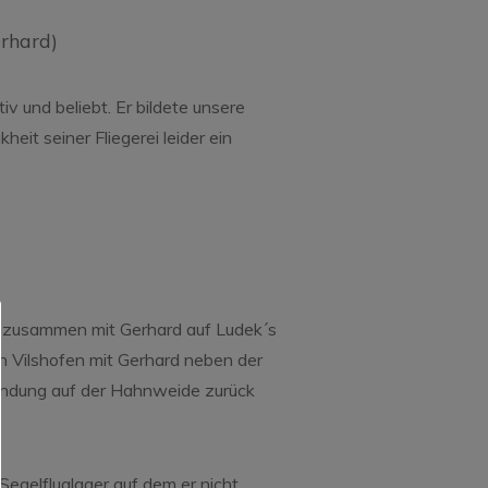
rhard)
iv und beliebt. Er bildete unsere
it seiner Fliegerei leider ein
a zusammen mit Gerhard auf Ludek´s
 Vilshofen mit Gerhard neben der
landung auf der Hahnweide zurück
Segelfluglager auf dem er nicht