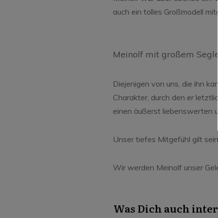
auch ein tolles Großmodell 
Meinolf mit großem Segle
Diejenigen von uns, die ihn k
Charakter, durch den er letztl
einen äußerst liebenswerten 
Unser tiefes Mitgefühl gilt sei
Wir werden Meinolf unser Gele
Was Dich auch inter