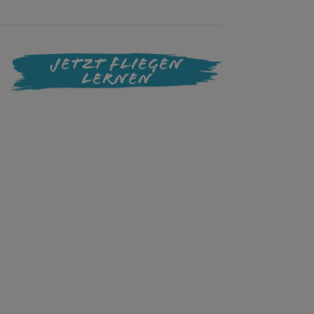
Jetzt Fliegen
Lernen
bschied –