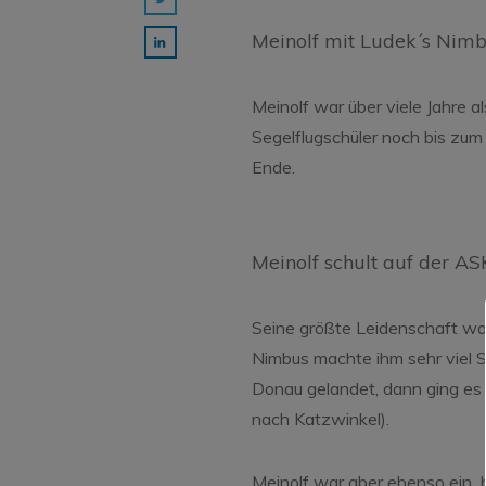
Meinolf mit Ludek´s Nimb
Meinolf war über viele Jahre al
Segelflugschüler noch bis zum 
Ende.
Meinolf schult auf der AS
Seine größte Leidenschaft wa
Nimbus machte ihm sehr viel 
Donau gelandet, dann ging es
nach Katzwinkel).
Meinolf war aber ebenso ein b