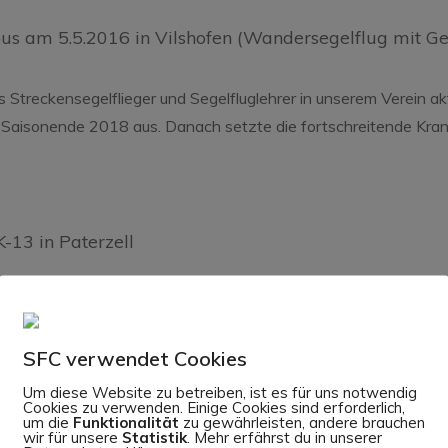
us am 5.5.2016 in Vilshofen (Wandersegelflug mit Ge
s Streckensegelflieger und Segelfluglehrer in unserem Verein akt
Saisonende 2018 aus. Danach setzte die fortschreitende Krankhe
K-13 in Paterzell
r aber der Alpensegelflug. Auch Wandersegelfliegen, wie etw
Spaß (auf dem Foto nach Flug am 5.5.2016 von Katzwinkel nach
SFC verwendet Cookies
 für mehrere Tage in die Alpen, und zum Schluss mit Zwischen
Um diese Website zu betreiben, ist es für uns notwendig
Cookies zu verwenden. Einige Cookies sind erforderlich,
um die
Funktionalität
zu gewährleisten, andere brauchen
wir für unsere
Statistik
. Mehr erfährst du in unserer
egeisterter und begabter Modellflugzeugbauer- und Pilot, kein 