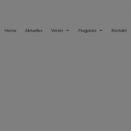
Home
Aktuelles
Verein
Flugplatz
Kontakt
DEZEMBER 31
et mit traurigem A