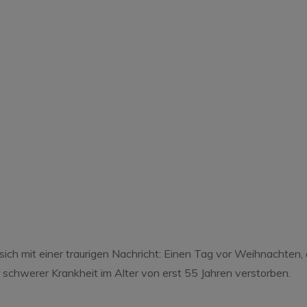
tglied Meinolf ist 
ten Flug aufgebroc
ich mit einer traurigen Nachricht: Einen Tag vor Weihnachten, 
schwerer Krankheit im Alter von erst 55 Jahren verstorben.