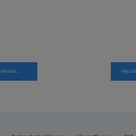
Jahreshauptversammlung
eim 50.
Segelflugclub SFC Betzdorf-
Ne
gen
Kirchen e.V.: Verein hält
mi
Mitgliederstand und geht
strategische
Aufgabenstellungen an
ARTIKEL
PRESS